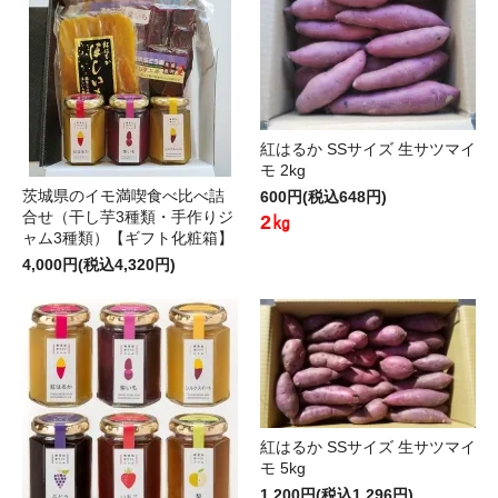
紅はるか SSサイズ 生サツマイ
モ 2kg
茨城県のイモ満喫食べ比べ詰
600円(税込648円)
合せ（干し芋3種類・手作りジ
2㎏
ャム3種類）【ギフト化粧箱】
4,000円(税込4,320円)
紅はるか SSサイズ 生サツマイ
モ 5kg
1,200円(税込1,296円)