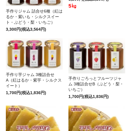
5㎏
手作りジャム 詰合せ6種（紅は
るか・紫いも・シルクスイー
ト・ぶどう・梨・いちご）
3,300円(税込3,564円)
手作り芋ジャム 3種詰合せ
手作りごろっとフルーツジャ
A（紅はるか・紫芋・シルクス
ム 3種詰合せB（ぶどう・梨・
イート）
いちご）
1,700円(税込1,836円)
1,700円(税込1,836円)