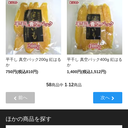
平干し 真空パック200g 紅はる
平干し 真空パック400g 紅はる
か
か
750円(税込810円)
1,400円(税込1,512円)
58
1
12
商品中
-
商品
前へ
次へ
ほかの商品を探す