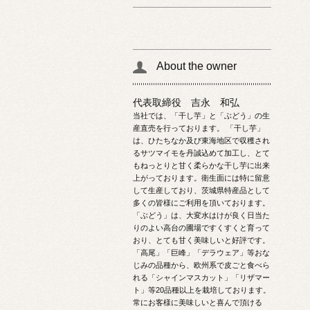
About the owner
代表取締役 吉永 和弘
当社では、「干し芋」と「ぶどう」の生
産直売を行っております。 「干し芋」
は、ひたちなか及び東海地区で収穫され
るサツマイモを丹誠込めて加工し、とて
もねっとりと甘く柔らかな干し芋に出来
上がっております。衛生面には特に留意
して生産しており、茨城県特産品として
多くの皆様にご利用を頂いております。
「ぶどう」は、大変水はけが良く日当た
りのよい高台の圃場ですくすくと育って
おり、とても甘く美味しいと好評です。
「高尾」「巨峰」「デラウェア」等おな
じみの品種から、欧州系で皮ごと食べら
れる「シャインマスカット」「リザマー
ト」等20品種以上を栽培しております。
常にお客様に美味しいと喜んで頂ける