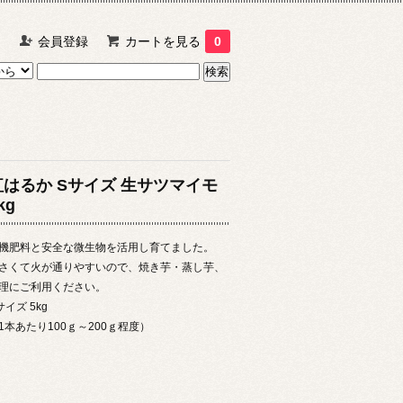
ン
会員登録
カートを見る
0
紅はるか Sサイズ 生サツマイモ
kg
機肥料と安全な微生物を活用し育てました。
さくて火が通りやすいので、焼き芋・蒸し芋、
理にご利用ください。
サイズ 5kg
1本あたり100ｇ～200ｇ程度）