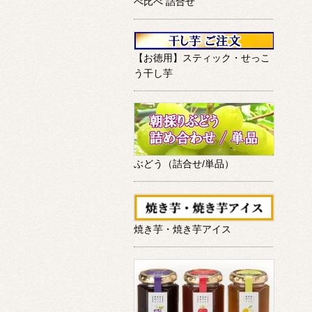
べ比べ 詰合せ
【お徳用】スティック・せっこ
う干し芋
ぶどう（詰合せ/単品）
焼き芋・焼き芋アイス