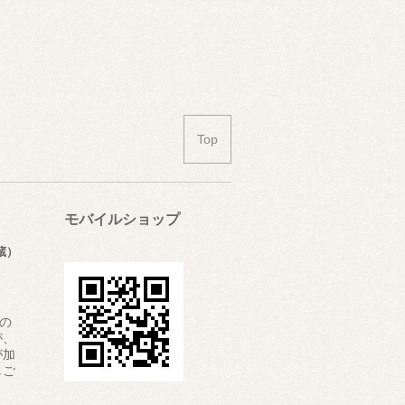
Top
モバイルショップ
蔵）
”の
が、
が加
しご