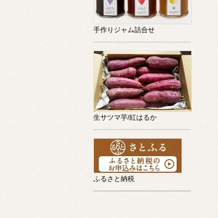
手作りジャム詰合せ
生サツマ芋/紅はるか
ふるさと納税