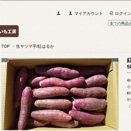
マイアカウント
ログイ
TOP
>
生サツマ芋/紅はるか
5
有
小
料
S
（