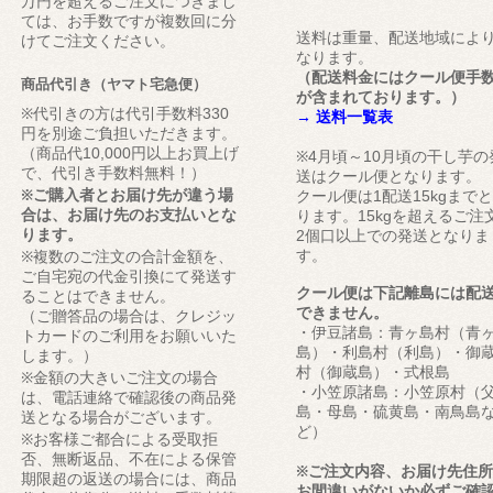
万円を超えるご注文につきまし
ては、お手数ですが複数回に分
送料は重量、配送地域によ
けてご注文ください。
なります。
（配送料金にはクール便手
商品代引き（ヤマト宅急便）
が含まれております。）
※代引きの方は代引手数料330
→ 送料一覧表
円を別途ご負担いただきます。
（商品代10,000円以上お買上げ
※4月頃～10月頃の干し芋の
で、代引き手数料無料！）
送はクール便となります。
※ご購入者とお届け先が違う場
クール便は1配送15kgまで
合は、お届け先のお支払いとな
ります。15kgを超えるご注
ります。
2個口以上での発送となりま
す。
※複数のご注文の合計金額を、
ご自宅宛の代金引換にて発送す
クール便は下記離島には配
ることはできません。
できません。
（ご贈答品の場合は、クレジッ
・伊豆諸島：青ヶ島村（青
トカードのご利用をお願いいた
島）・利島村（利島）・御
します。）
村（御蔵島）・式根島
※金額の大きいご注文の場合
・小笠原諸島：小笠原村（
は、電話連絡で確認後の商品発
島・母島・硫黄島・南鳥島
送となる場合がございます。
ど）
※お客様ご都合による受取拒
否、無断返品、不在による保管
※ご注文内容、お届け先住
期限超の返送の場合には、商品
お間違いがないか必ずご確