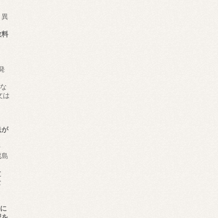
り異
数料
発
とな
文は
送が
ヶ
蔵島
父
な
所に
認を