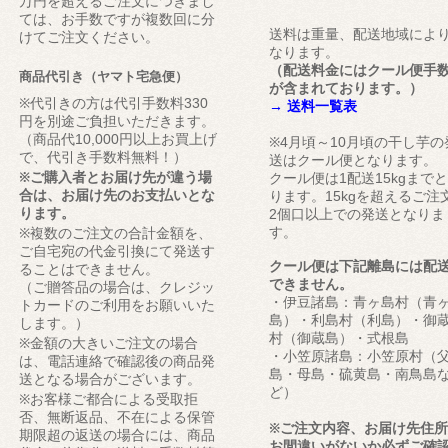
万円を超えるご注文につきまし
ては、お手数ですが複数回に分
送料は重量、配送地域によ
けてご注文ください。
なります。
（配送料金にはクール便手
商品代引き（ヤマト宅急便）
が含まれております。）
※代引きの方は代引手数料330
→ 送料一覧表
円を別途ご負担いただきます。
（商品代10,000円以上お買上げ
※4月頃～10月頃の干し芋の
で、代引き手数料無料！）
送はクール便となります。
※ご購入者とお届け先が違う場
クール便は1配送15kgまで
合は、お届け先のお支払いとな
ります。15kgを超えるご注
ります。
2個口以上での発送となりま
す。
※複数のご注文の合計金額を、
ご自宅宛の代金引換にて発送す
クール便は下記離島には配
ることはできません。
できません。
（ご贈答品の場合は、クレジッ
・伊豆諸島：青ヶ島村（青
トカードのご利用をお願いいた
島）・利島村（利島）・御
します。）
村（御蔵島）・式根島
※金額の大きいご注文の場合
・小笠原諸島：小笠原村（
は、電話連絡で確認後の商品発
島・母島・硫黄島・南鳥島
送となる場合がございます。
ど）
※お客様ご都合による受取拒
否、無断返品、不在による保管
※ご注文内容、お届け先住
期限超の返送の場合には、商品
お間違いがないか必ずご確