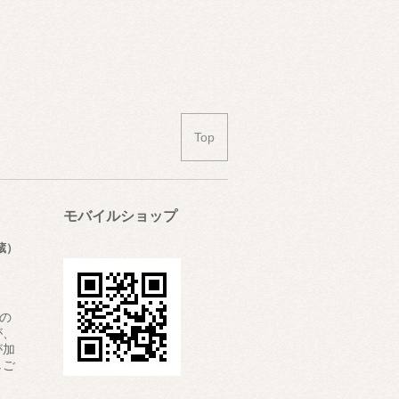
Top
モバイルショップ
蔵）
”の
が、
が加
しご