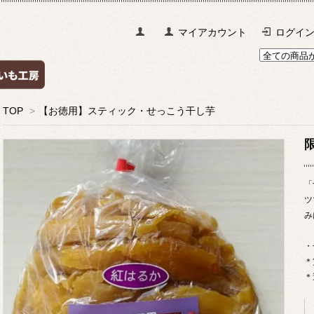
マイアカウント
ログイ
TOP
>
【お徳用】スティック・せっこう干し芋
「
ツ
み
・
＊
＊