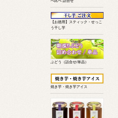
べ比べ 詰合せ
【お徳用】スティック・せっこ
う干し芋
ぶどう（詰合せ/単品）
焼き芋・焼き芋アイス