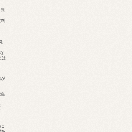
り異
数料
発
とな
文は
送が
ヶ
蔵島
父
な
所に
認を