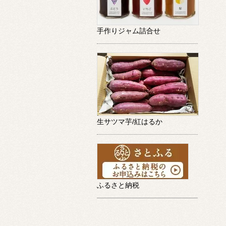
手作りジャム詰合せ
生サツマ芋/紅はるか
ふるさと納税