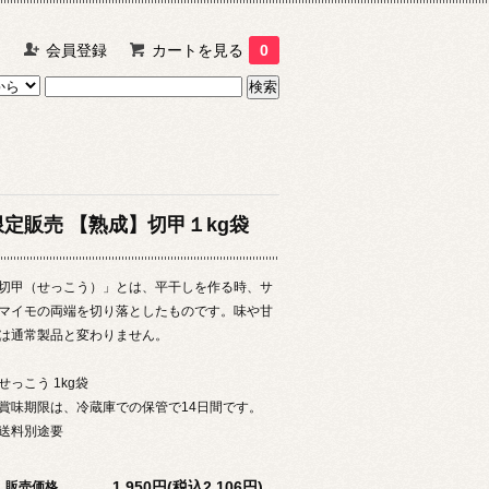
ン
会員登録
カートを見る
0
限定販売 【熟成】切甲１kg袋
切甲（せっこう）」とは、平干しを作る時、サ
マイモの両端を切り落としたものです。味や甘
は通常製品と変わりません。
せっこう 1kg袋
賞味期限は、冷蔵庫での保管で14日間です。
送料別途要
1,950円(税込2,106円)
販売価格