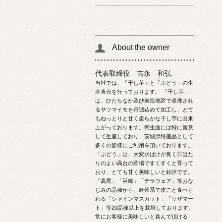
About the owner
代表取締役 吉永 和弘
当社では、「干し芋」と「ぶどう」の生
産直売を行っております。 「干し芋」
は、ひたちなか及び東海地区で収穫され
るサツマイモを丹誠込めて加工し、とて
もねっとりと甘く柔らかな干し芋に出来
上がっております。衛生面には特に留意
して生産しており、茨城県特産品として
多くの皆様にご利用を頂いております。
「ぶどう」は、大変水はけが良く日当た
りのよい高台の圃場ですくすくと育って
おり、とても甘く美味しいと好評です。
「高尾」「巨峰」「デラウェア」等おな
じみの品種から、欧州系で皮ごと食べら
れる「シャインマスカット」「リザマー
ト」等20品種以上を栽培しております。
常にお客様に美味しいと喜んで頂ける